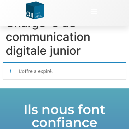
Stage (3 mois+) :
Chargé•e de
communication
digitale junior
L’offre a expiré.
Ils nous font
confiance