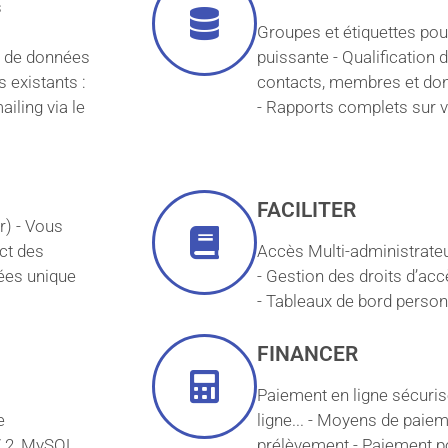
s
Groupes et étiquettes po
s de données
puissante - Qualification
s existants :
contacts, membres et dona
ailing via le
- Rapports complets sur 
FACILITER
ur) - Vous
ct des
Accès Multi-administrateu
ées unique
- Gestion des droits d’a
- Tableaux de bord person
FINANCER
Paiement en ligne sécuris
e
ligne... - Moyens de paiem
7.2, MySQL
prélèvement - Paiement po