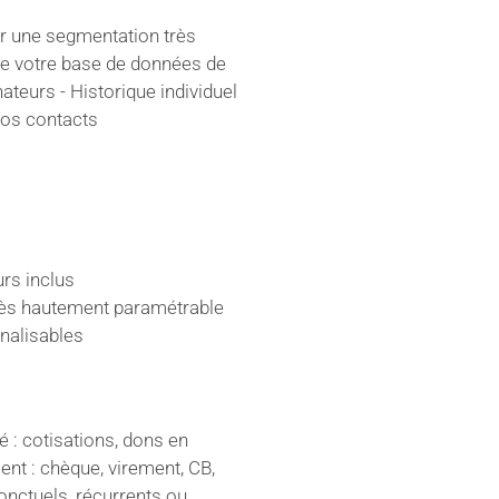
ur une segmentation très
 de votre base de données de
teurs - Historique individuel
vos contacts
rs inclus
ccès hautement paramétrable
nalisables
é : cotisations, dons en
ent : chèque, virement, CB,
nctuels, récurrents ou