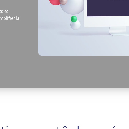
s et
plifier la