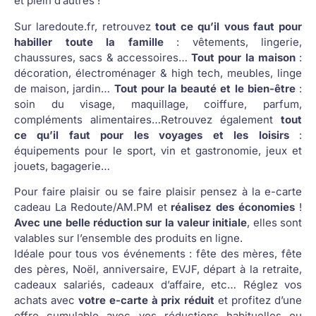
et plein d’autres !
Sur laredoute.fr, retrouvez
tout ce qu’il vous faut pour
habiller toute la famille
: vêtements, lingerie,
chaussures, sacs & accessoires…
Tout pour la maison
:
décoration, électroménager & high tech, meubles, linge
de maison, jardin…
Tout pour la beauté et le bien-être
:
soin du visage, maquillage, coiffure, parfum,
compléments alimentaires…Retrouvez également
tout
ce qu’il faut pour les voyages et les loisirs
:
équipements pour le sport, vin et gastronomie, jeux et
jouets, bagagerie…
Pour faire plaisir ou se faire plaisir pensez à la e-carte
cadeau La Redoute/AM.PM et
réalisez des économies
!
Avec une belle réduction sur la valeur initiale
, elles sont
valables sur l’ensemble des produits en ligne.
Idéale pour tous vos événements : fête des mères, fête
des pères, Noël, anniversaire, EVJF, départ à la retraite,
cadeaux salariés, cadeaux d’affaire, etc… Réglez vos
achats avec
votre e-carte à prix réduit
et profitez d’une
offre cumulable avec vos réductions habituelles ou